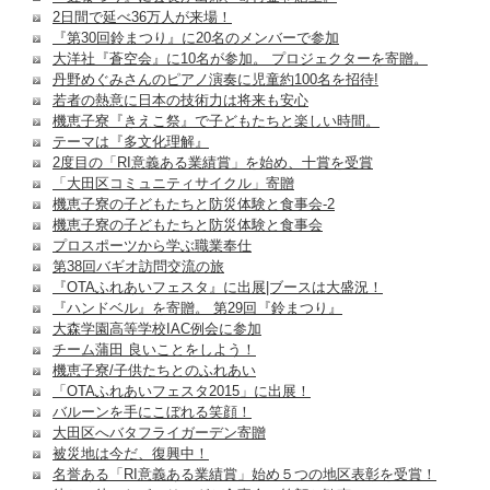
2日間で延べ36万人が来場！
『第30回鈴まつり』に20名のメンバーで参加
大洋社『蒼空会』に10名が参加。 プロジェクターを寄贈。
丹野めぐみさんのピアノ演奏に児童約100名を招待!
若者の熱意に日本の技術力は将来も安心
機恵子寮『きえこ祭』で子どもたちと楽しい時間。
テーマは『多文化理解』
2度目の「RI意義ある業績賞」を始め、十賞を受賞
「大田区コミュニティサイクル」寄贈
機恵子寮の子どもたちと防災体験と食事会-2
機恵子寮の子どもたちと防災体験と食事会
プロスポーツから学ぶ職業奉仕
第38回バギオ訪問交流の旅
『OTAふれあいフェスタ』に出展|ブースは大盛況！
『ハンドベル』を寄贈。 第29回『鈴まつり』
大森学園高等学校IAC例会に参加
チーム蒲田 良いことをしよう！
機恵子寮/子供たちとのふれあい
「OTAふれあいフェスタ2015」に出展！
バルーンを手にこぼれる笑顔！
大田区へバタフライガーデン寄贈
被災地は今だ、復興中！
名誉ある「RI意義ある業績賞」始め５つの地区表彰を受賞！