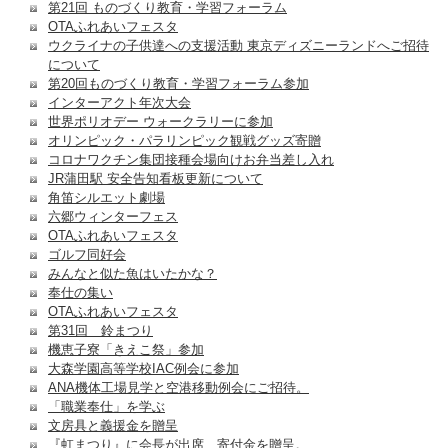
第21回 ものづくり教育・学習フォーラム
OTAふれあいフェスタ
ウクライナの子供達への支援活動 東京ディズニーランドへご招待
について
第20回ものづくり教育・学習フォーラム参加
インターアクト年次大会
世界ポリオデー ウォークラリーに参加
オリンピック・パラリンピック観戦グッズ寄贈
コロナワクチン集団接種会場向けお弁当差し入れ
JR蒲田駅 安全告知看板更新について
角笛シルエット劇場
六郷ウィンターフェス
OTAふれあいフェスタ
ゴルフ同好会
みんなと似た魚はいたかな？
奉仕の集い
OTAふれあいフェスタ
第31回 鈴まつり
機恵子寮「きえこ祭」参加
大森学園高等学校IAC例会に参加
ANA機体工場見学と空港移動例会にご招待。
「職業奉仕」を学ぶ
文房具と義援金を贈呈
『虹まつり』に会長が出席、寄付金を贈呈。