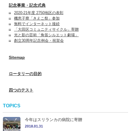
記念事業・記念式典
2020-21年度 2750地区の表彰
機恵子寮「きえこ祭」参加
無料でインターネット接続
「大田区コミュニティサイクル」寄贈
光と影の芸術「角笛シルエット劇場」
創立30周年記念例会・祝賀会
Sitemap
ロータリーの目的
四つのテスト
TOPICS
今年はスリランカの病院に寄贈
2018.01.31