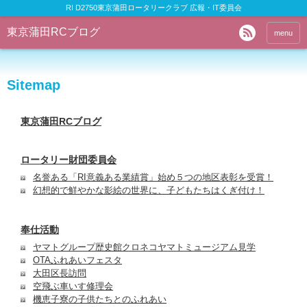
RI D2750東京蒲田ロータリークラブ 広報・IT委員会
東京蒲田RCブログ
menu
Sitemap
東京蒲田RCブログ
ロータリー財団委員会
名誉ある「RI意義ある業績賞」始め５つの地区表彰を受賞！
幻想的で鮮やかな影絵の世界に、子どもたちはくぎ付け！
奉仕活動
ヤマトグループ歴史館クロネコヤマトミュージアム見学
OTAふれあいフェスタ
大田区長訪問
空飛ぶ車いす修理会
機恵子寮の子供たちとのふれあい