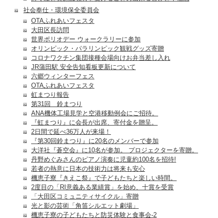
社会奉仕・環境保全委員会
OTAふれあいフェスタ
大田区長訪問
世界ポリオデー ウォークラリーに参加
オリンピック・パラリンピック観戦グッズ寄贈
コロナワクチン集団接種会場向けお弁当差し入れ
JR蒲田駅 安全告知看板更新について
六郷ウィンターフェス
OTAふれあいフェスタ
虹まつり報告
第31回 鈴まつり
ANA機体工場見学と空港移動例会にご招待。
『虹まつり』に会長が出席、寄付金を贈呈。
2日間で延べ36万人が来場！
『第30回鈴まつり』に20名のメンバーで参加
大洋社『蒼空会』に10名が参加。 プロジェクターを寄贈。
丹野めぐみさんのピアノ演奏に児童約100名を招待!
若者の熱意に日本の技術力は将来も安心
機恵子寮『きえこ祭』で子どもたちと楽しい時間。
2度目の「RI意義ある業績賞」を始め、十賞を受賞
「大田区コミュニティサイクル」寄贈
光と影の芸術「角笛シルエット劇場」
機恵子寮の子どもたちと防災体験と食事会-2