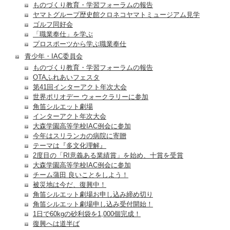
ものづくり教育・学習フォーラムの報告
ヤマトグループ歴史館クロネコヤマトミュージアム見学
ゴルフ同好会
「職業奉仕」を学ぶ
プロスポーツから学ぶ職業奉仕
青少年・IAC委員会
ものづくり教育・学習フォーラムの報告
OTAふれあいフェスタ
第41回インターアクト年次大会
世界ポリオデー ウォークラリーに参加
角笛シルエット劇場
インターアクト年次大会
大森学園高等学校IAC例会に参加
今年はスリランカの病院に寄贈
テーマは『多文化理解』
2度目の「RI意義ある業績賞」を始め、十賞を受賞
大森学園高等学校IAC例会に参加
チーム蒲田 良いことをしよう！
被災地は今だ、復興中！
角笛シルエット劇場お申し込み締め切り
角笛シルエット劇場申し込み受付開始！
1日で60kgの砂利袋を1,000個完成！
復興へは道半ば