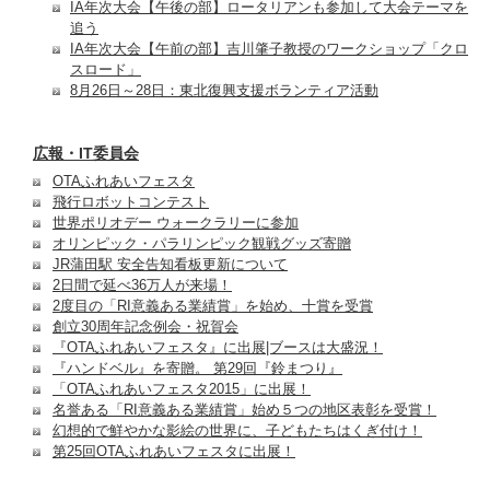
IA年次大会【午後の部】ロータリアンも参加して大会テーマを
追う
IA年次大会【午前の部】吉川肇子教授のワークショップ「クロ
スロード」
8月26日～28日：東北復興支援ボランティア活動
広報・IT委員会
OTAふれあいフェスタ
飛行ロボットコンテスト
世界ポリオデー ウォークラリーに参加
オリンピック・パラリンピック観戦グッズ寄贈
JR蒲田駅 安全告知看板更新について
2日間で延べ36万人が来場！
2度目の「RI意義ある業績賞」を始め、十賞を受賞
創立30周年記念例会・祝賀会
『OTAふれあいフェスタ』に出展|ブースは大盛況！
『ハンドベル』を寄贈。 第29回『鈴まつり』
「OTAふれあいフェスタ2015」に出展！
名誉ある「RI意義ある業績賞」始め５つの地区表彰を受賞！
幻想的で鮮やかな影絵の世界に、子どもたちはくぎ付け！
第25回OTAふれあいフェスタに出展！