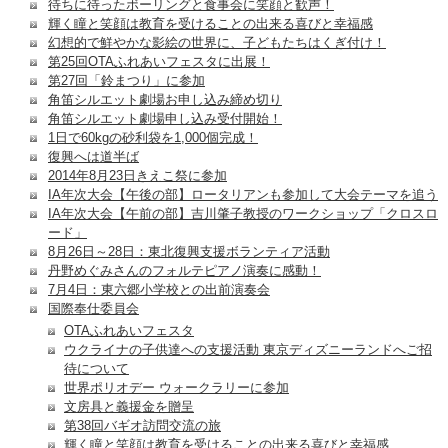
待ちに待ったボーリングと食事会に笑顔と歓声！
輝く瞳と笑顔は教育を受けることの出来る喜びと幸福感
幻想的で鮮やかな影絵の世界に、子どもたちはくぎ付け！
第25回OTAふれあいフェスタに出展！
第27回「鈴まつり」に参加
角笛シルエット劇場お申し込み締め切り
角笛シルエット劇場申し込み受付開始！
1日で60kgの砂利袋を1,000個完成！
復興へは道半ば
2014年8月23日きえこ祭に参加
IA年次大会【午後の部】ロータリアンも参加して大会テーマを追う
IA年次大会【午前の部】吉川肇子教授のワークショップ「クロスロ
ード」
8月26日～28日：東北復興支援ボランティア活動
丹野めぐみさんのフォルテピアノ演奏に感動！
7月4日：東六郷小学校との出前演奏会
国際奉仕委員会
OTAふれあいフェスタ
ウクライナの子供達への支援活動 東京ディズニーランドへご招
待について
世界ポリオデー ウォークラリーに参加
文房具と義援金を贈呈
第38回バギオ訪問交流の旅
輝く瞳と笑顔は教育を受けることの出来る喜びと幸福感