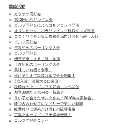
親睦活動
カラオケ同好会
第13回ボウリング大会
ゴルフ同好会によるゴルフコンペ開催
オリンピック・パラリンピック観戦グッズ寄贈
コロナワクチン集団接種会場向けお弁当差し入れ
ゴルフ同好会
年度初めのボーリング大会
ゴルフ同好会
機恵子寮「きえこ祭」参加
年度初めのボーリング大会
美味しいお酒と食事。
秋にそなえて親睦ゴルフ会を開催！
3位入賞。決勝大会に進出！
秋晴れの中、ゴルフ同好会コンペ開催
創立30周年記念例会・祝賀会
良い子が会えたサンタさん「2016年末家族会」
膝つき合わせフレンドリーで楽しい時間
紅葉狩りに源泉かけ流しの硫黄温泉
京浜グループゴルフ予選会優勝！
ゴルフ同好会コンペ