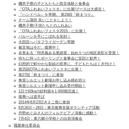
機恵子寮の子どもたちと防災体験と食事会
『OTAふれあいフェスタ』に出展|ブースは大盛況！
『ハンドベル』を寄贈。 第29回『鈴まつり』
チーム蒲田 良いことをしよう！
機恵子寮/子供たちとのふれあい
「OTAふれあいフェスタ2015」に出展！
バルーンを手にこぼれる笑顔！
大田区へバタフライガーデン寄贈
被災地は今だ、復興中！
名誉ある「RI意義ある業績賞」始め５つの地区表彰を受賞！
待ちに待ったボーリングと食事会に笑顔と歓声！
幻想的で鮮やかな影絵の世界に、子どもたちはくぎ付け！
第25回OTAふれあいフェスタに出展！
第27回「鈴まつり」に参加
角笛シルエット劇場お申し込み締め切り
角笛シルエット劇場申し込み受付開始！
1日で60kgの砂利袋を1,000個完成！
復興へは道半ば
2014年8月23日きえこ祭に参加
8月26日～28日：東北復興支援ボランティア活動
丹野めぐみさんのフォルテピアノ演奏に感動！
7月4日：東六郷小学校との出前演奏会
職業奉仕委員会